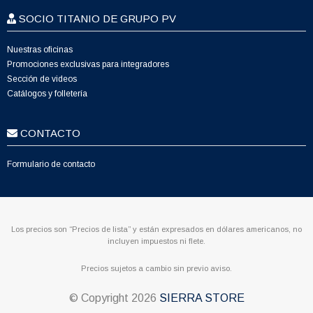
SOCIO TITANIO DE GRUPO PV
Nuestras oficinas
Promociones exclusivas para integradores
Sección de videos
Catálogos y folletería
CONTACTO
Formulario de contacto
Los precios son “Precios de lista” y están expresados en dólares americanos, no
incluyen impuestos ni flete.
Precios sujetos a cambio sin previo aviso.
© Copyright
2026
SIERRA STORE