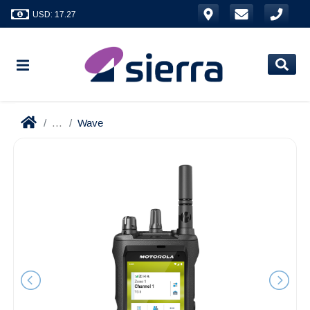
USD: 17.27
...
Wave