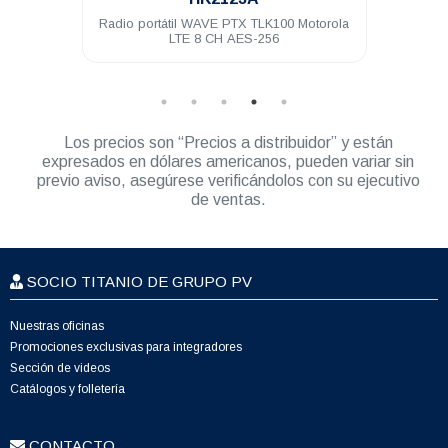
70Mhz
Radio portátil WAVE PTX TLK100 Motorola
Radi
LTE 8 CH AES-256
Los precios son “Precios a distribuidor” y están
expresados en dólares americanos, pueden variar sin
previo aviso, asegúrese verificándolos con su ejecutivo
de ventas.
SOCIO TITANIO DE GRUPO PV
Nuestras oficinas
Promociones exclusivas para integradores
Sección de videos
Catálogos y folletería
CONTACTO