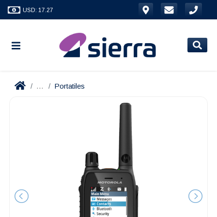
USD: 17.27
...
Portatiles