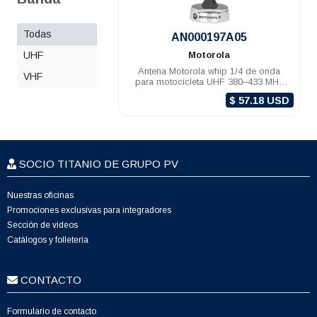
Todas
.
AN000197A05
UHF
Motorola
Antena Motorola whip 1/4 de onda
VHF
para motocicleta UHF 380–433 MHz
APX8500
$ 57.18 USD
SOCIO TITANIO DE GRUPO PV
Nuestras oficinas
Promociones exclusivas para integradores
Sección de videos
Catálogos y folletería
CONTACTO
Formulario de contacto