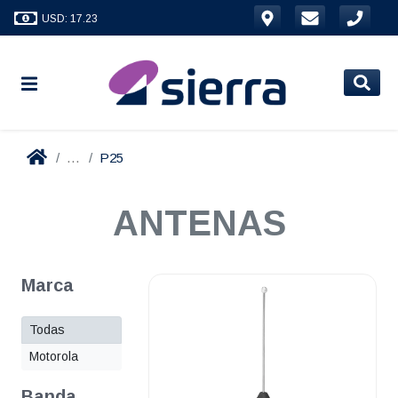
USD: 17.23
...
P25
ANTENAS
Marca
Todas
Motorola
Banda