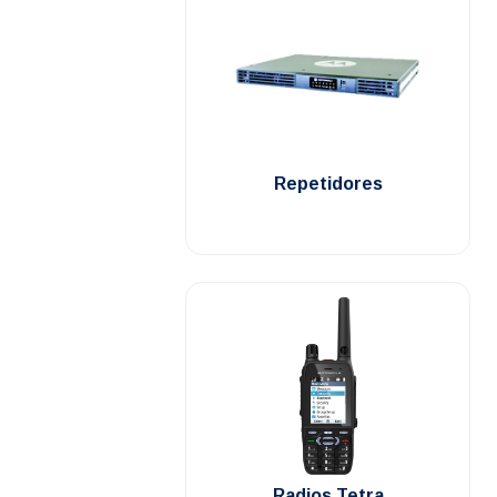
.
Repetidores
.
Radios Tetra