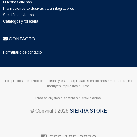
Nuestras oficinas
Promociones exclusivas para integradores
Sección de videos
Catálogos y folletería
CONTACTO
Formulario de contacto
Los precios son “Precios de lista” y están expresados en dólares americanos, no
incluyen impuestos ni flete.
Precios sujetos a cambio sin previo aviso.
© Copyright
2026
SIERRA STORE