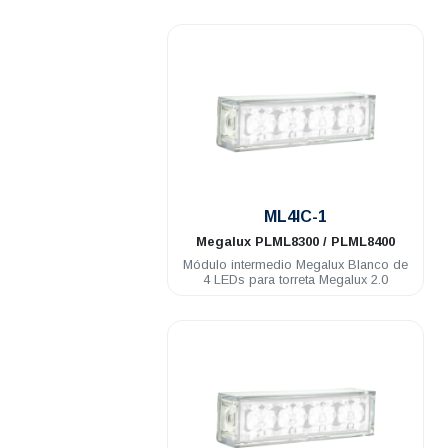
.
ML4IC-1
Megalux
PLML8300 / PLML8400
Módulo intermedio Megalux Blanco de
4 LEDs para torreta Megalux 2.0