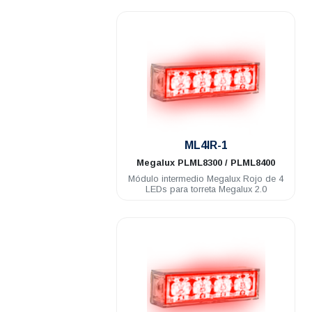
.
ML4IR-1
Megalux
PLML8300 / PLML8400
Módulo intermedio Megalux Rojo de 4
LEDs para torreta Megalux 2.0