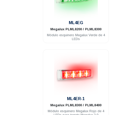
.
ML4EG
Megalux
PLML8200 / PLML8300
Módulo esquinero Megalux Verde de 4
LEDs
.
ML4ER-1
Megalux
PLML8300 / PLML8400
Módulo esquinero Megalux Rojo de 4
LEDs para torreta Megalux 2.0