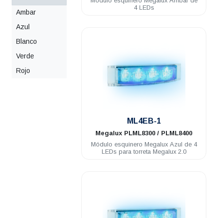
Módulo esquinero Megalux Ámbar de
4 LEDs
Ambar
Azul
Blanco
Verde
Rojo
.
ML4EB-1
Megalux
PLML8300 / PLML8400
Módulo esquinero Megalux Azul de 4
LEDs para torreta Megalux 2.0