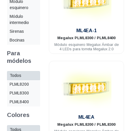
Módulo
esquinero
Módulo
intermedio
.
ML4EA-1
Sirenas
Megalux
PLML8300 / PLML8400
Bocinas
Módulo esquinero Megalux Ámbar de
4 LEDs para torreta Megalux 2.0
Para
módelos
Todos
PLML8200
PLML8300
PLML8400
.
Colores
ML4EA
Megalux
PLML8200 / PLML8300
Todos