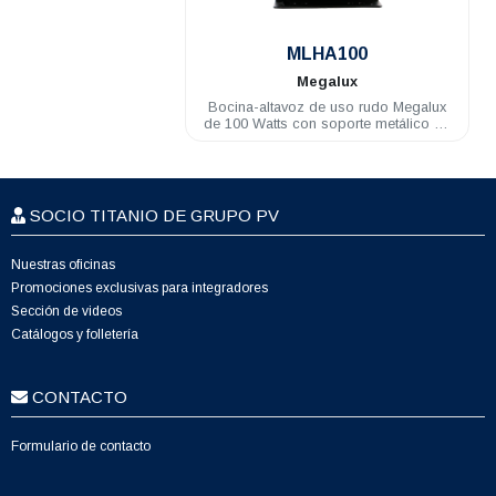
.
MLHA100
Megalux
Bocina-altavoz de uso rudo Megalux
de 100 Watts con soporte metálico de
2.9 Kg
SOCIO TITANIO DE GRUPO PV
Nuestras oficinas
Promociones exclusivas para integradores
Sección de videos
Catálogos y folletería
CONTACTO
Formulario de contacto