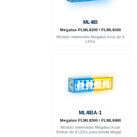
.
ML4IB
Megalux
PLML8200 / PLML8300
Módulo intermedio Megalux Azul de 4
LEDs
.
ML4IBA-1
Megalux
PLML8300 / PLML8400
Módulo intermedio Megalux Azul/
Ámbar de 8 LEDs para torreta Megalux
2.0