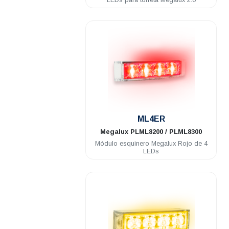
.
ML4ER
Megalux
PLML8200 / PLML8300
Módulo esquinero Megalux Rojo de 4
LEDs