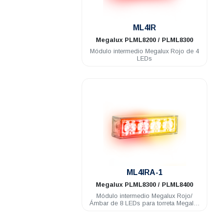
.
ML4IR
Megalux
PLML8200 / PLML8300
Módulo intermedio Megalux Rojo de 4
LEDs
.
ML4IRA-1
Megalux
PLML8300 / PLML8400
Módulo intermedio Megalux Rojo/
Ámbar de 8 LEDs para torreta Megalux
2.0