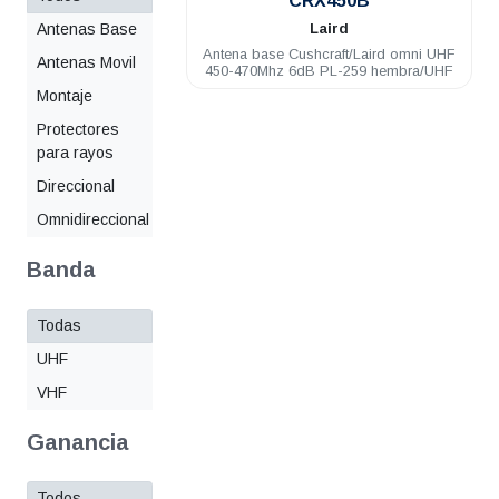
CRX450B
Antenas Base
Laird
Antena base Cushcraft/Laird omni UHF
Antenas Movil
450-470Mhz 6dB PL-259 hembra/UHF
Montaje
Protectores
para rayos
Direccional
Omnidireccional
Banda
Todas
UHF
VHF
Ganancia
Todos