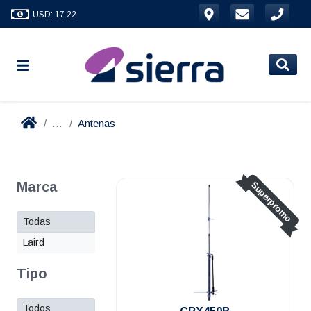
USD: 17.22
...
Antenas
Marca
Superpromo
Todas
Laird
Tipo
Todos